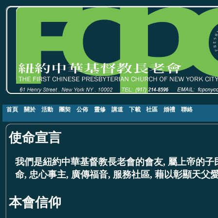
首頁
關於
活動
團契
公佈
靈修
講道
下載
社區
婚禮
聯絡
使命宣言
我們是紐約中華基督教長老會的會友, 屬上帝的子民
命, 忠心事主, 廣傳福音, 服務社區, 藉以彰顯天父
本會信仰