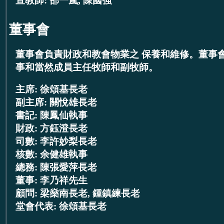
宣教師: 邵一嵐, 陳國強
董事會
董事會負責財政和教會物業之 保養和維修。董事
事和當然成員主任牧師和副牧師。
主席: 徐頌基長老
副主席: 關悅雄長老
書記: 陳鳳仙執事
財政: 方鈺澄長老
司數: 李許妙梨長老
核數: 余健雄執事
總務: 陳張愛萍長老
董事: 李乃祥先生
顧問: 梁燊南長老, 鍾鎮練長老
堂會代表: 徐頌基長老