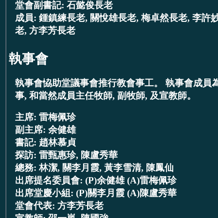
堂會副書記: 石懿俊長老
成員: 鍾鎮練長老, 關悅雄長老, 梅卓然長老, 李許
老, 方李芳長老
執事會
執事會恊助堂議事會推行教會事工。 執事會成員
事, 和當然成員主任牧師, 副牧師, 及宣教師。
主席: 雷梅佩珍
副主席: 余健雄
書記: 趙林慕貞
探訪: 雷甄惠珍, 陳盧秀華
總務: 林潔, 關李月霞, 黃李雪清, 陳鳳仙
出席提名委員會: (P)余健雄 (A)雷梅佩珍
出席堂慶小組: (P)關李月霞 (A)陳盧秀華
堂會代表: 方李芳長老