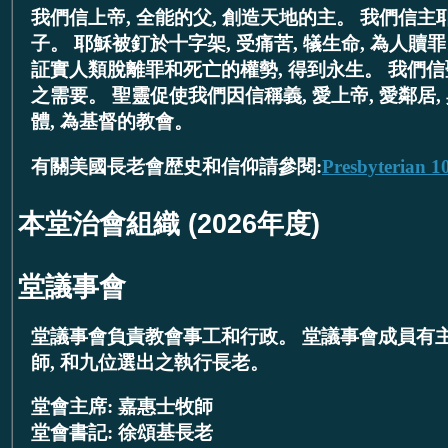
我們信上帝, 全能的父, 創造天地的主。 我們信主
子。 耶穌被釘於十字架, 受痛苦, 犠生命, 為人贖
証實人類脫離罪和死亡的權勢, 得到永生。 我們信
之需要。 聖靈促使我們因信稱義, 愛上帝, 愛鄰居
體, 為基督的教會。
有關美國長老會歴史和信仰請參閱:
Presbyterian 1
本堂治會組織 (2026年度)
堂議事會
堂議事會負責教會事工和行政。 堂議事會成員有主
師, 和九位選出之執行長老。
堂會主席: 嘉惠士牧師
堂會書記: 徐頌基長老