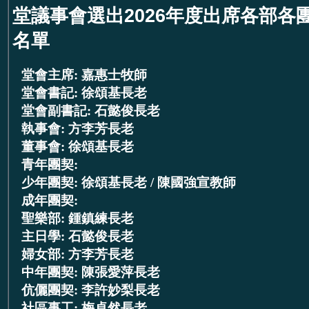
堂議事會選出2026年度出席各部各
名單
堂會主席: 嘉惠士牧師
堂會書記: 徐頌基長老
堂會副書記: 石懿俊長老
執事會: 方李芳長老
董事會: 徐頌基長老
青年團契:
少年團契: 徐頌基長老 / 陳國強宣教師
成年團契:
聖樂部: 鍾鎮練長老
主日學: 石懿俊長老
婦女部: 方李芳長老
中年團契: 陳張愛萍長老
伉儷團契: 李許妙梨長老
社區事工: 梅卓然長老