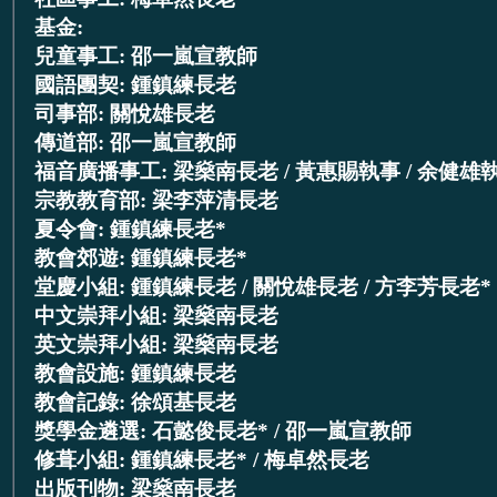
基金:
兒童事工: 邵一嵐宣教師
國語團契: 鍾鎮練長老
司事部: 關悅雄長老
傳道部: 邵一嵐宣教師
福音廣播事工: 梁燊南長老 / 黃惠賜執事 / 余健雄
宗教教育部: 梁李萍清長老
夏令會: 鍾鎮練長老*
教會郊遊: 鍾鎮練長老*
堂慶小組: 鍾鎮練長老 / 關悅雄長老 / 方李芳長老*
中文崇拜小組: 梁燊南長老
英文崇拜小組: 梁燊南長老
教會設施: 鍾鎮練長老
教會記錄: 徐頌基長老
獎學金遴選: 石懿俊長老* / 邵一嵐宣教師
修葺小組: 鍾鎮練長老* / 梅卓然長老
出版刊物: 梁燊南長老